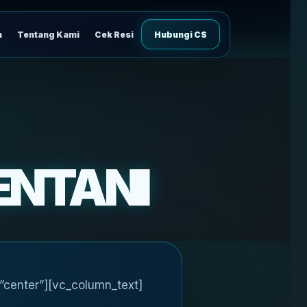
n
Tentang Kami
Cek Resi
Hubungi CS
ENTANI
”center”][vc_column_text]