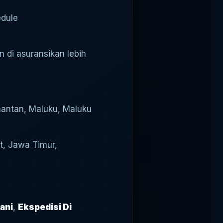
edule
n di asuransikan lebih
imantan, Maluku, Maluku
t, Jawa Timur,
ani
,
Ekspedisi Di