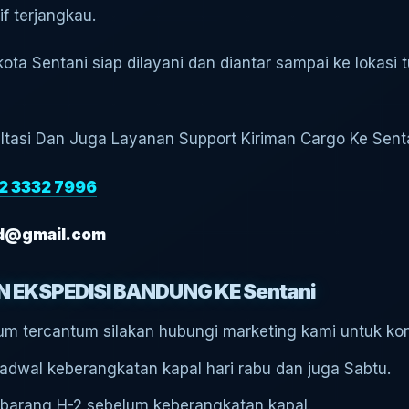
if terjangkau.
ota Sentani siap dilayani dan diantar sampai ke lokasi 
ltasi Dan Juga Layanan Support Kiriman Cargo Ke Sent
2 3332 7996
.id@gmail.com
 EKSPEDISI BANDUNG KE Sentani
m tercantum silakan hubungi marketing kami untuk konf
 jadwal keberangkatan kapal hari rabu dan juga Sabtu.
 barang H-2 sebelum keberangkatan kapal.