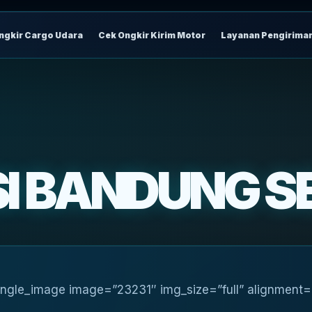
ngkir Cargo Udara
Cek Ongkir Kirim Motor
Layanan Pengirima
SI BANDUNG S
ngle_image image=”23231″ img_size=”full” alignment=