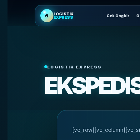
LOGISTIK
✈
Cek Ongkir
O
EXPRESS
LOGISTIK EXPRESS
EKSPEDI
[vc_row][vc_column][vc_si