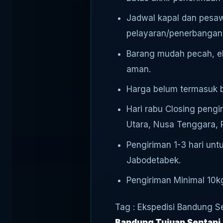
Jadwal kapal dan pesaw
pelayaran/penerbangan
Barang mudah pecah, ele
aman.
Harga belum termasuk bi
Hari rabu Closing pengi
Utara, Nusa Tenggara, 
Pengiriman 1-3 hari unt
Jabodetabek.
Pengiriman Minimal 10kg
Tag : Ekspedisi Bandung S
Bandung Tujuan Sentani
.