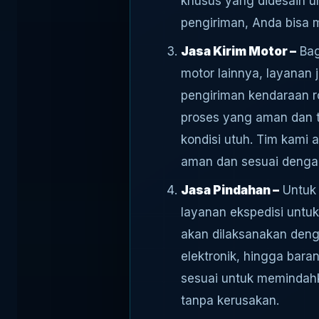
khusus yang didesain u
pengiriman, Anda bisa 
Jasa Kirim Motor –
Bag
motor lainnya, layanan
pengiriman kendaraan r
proses yang aman dan t
kondisi utuh. Tim kami
aman dan sesuai dengan
Jasa Pindahan –
Untuk 
layanan ekspedisi untu
akan dilaksanakan denga
elektronik, hingga bar
sesuai untuk memindah
tanpa kerusakan.