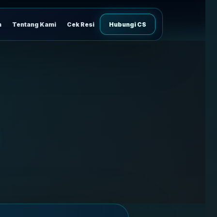
n
Tentang Kami
Cek Resi
Hubungi CS