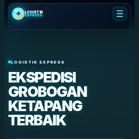
LOGISTIK
✈
EXPRESS
Cek Ongkir
Ongkir Cargo Udara
LOGISTIK EXPRESS
Cek Ongkir Kirim Motor
EKSPEDISI
Layanan Pengiriman
GROBOGAN
KETAPANG
Tentang Kami
TERBAIK
Cek Resi