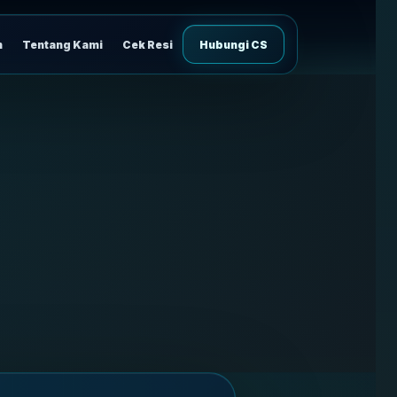
n
Tentang Kami
Cek Resi
Hubungi CS