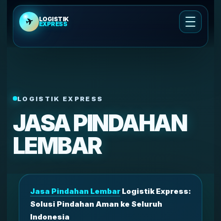
LOGISTIK
✈
EXPRESS
Cek Ongkir
Ongkir Cargo Udara
LOGISTIK EXPRESS
Cek Ongkir Kirim Motor
JASA PINDAHAN
Layanan Pengiriman
LEMBAR
Tentang Kami
Cek Resi
Jasa Pindahan Lembar
Logistik Express:
Solusi Pindahan Aman ke Seluruh
Indonesia