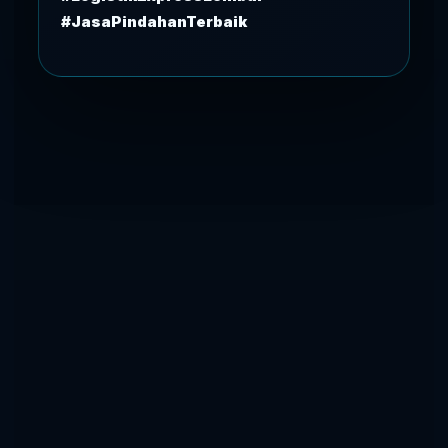
#JasaPindahanTerbaik