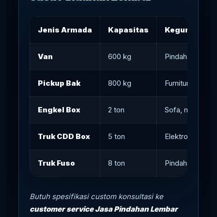
Jenis Armada
Kapasitas
Kegunaan
Van
600 kg
Pindahan kos kec
Pickup Bak
800 kg
Furnitur sedang,
Engkel Box
2 ton
Sofa, mesin kan
Truk CDD Box
5 ton
Elektronik besa
Truk Fuso
8 ton
Pindahan skala 
Butuh spesifikasi custom konsultasi ke
customer service Jasa Pindahan Lembar