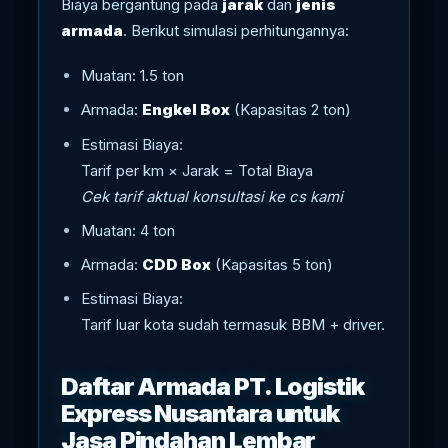
Biaya bergantung pada
jarak
dan
jenis
armada
. Berikut simulasi perhitungannya:
Muatan: 1.5 ton
Armada:
Engkel Box
(Kapasitas 2 ton)
Estimasi Biaya:
Tarif per km × Jarak = Total Biaya
Cek tarif aktual konsultasi ke cs kami
Muatan: 4 ton
Armada:
CDD Box
(Kapasitas 5 ton)
Estimasi Biaya:
Tarif luar kota sudah termasuk BBM + driver.
Daftar Armada PT. Logistik
Express Nusantara untuk
Jasa Pindahan Lembar