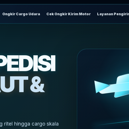
Ongkir Cargo Udara
Cek Ongkir Kirim Motor
Layanan Pengir
EDISI
UT &
 ritel hingga cargo skala