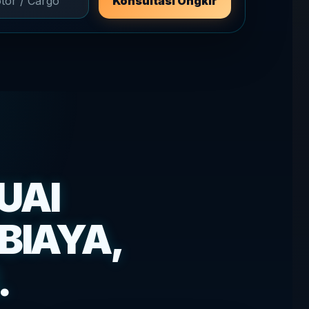
Konsultasi Ongkir
UAI
BIAYA,
.