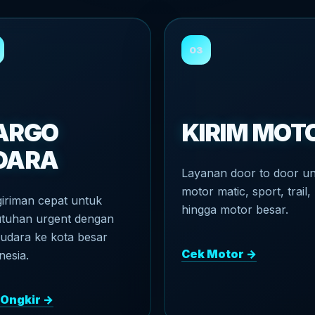
03
ARGO
KIRIM MOT
DARA
Layanan door to door u
motor matic, sport, trail,
iriman cepat untuk
hingga motor besar.
tuhan urgent dengan
 udara ke kota besar
Cek Motor →
nesia.
 Ongkir →