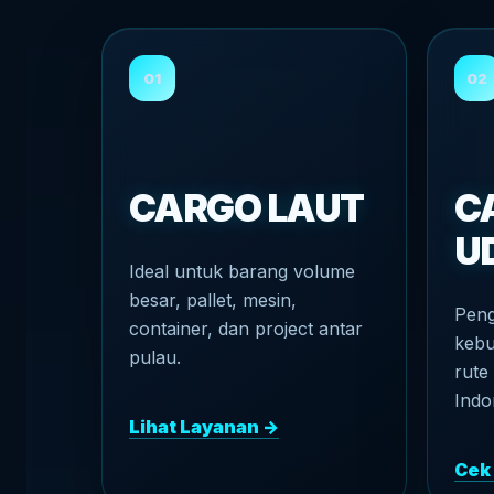
01
02
CARGO LAUT
C
U
Ideal untuk barang volume
besar, pallet, mesin,
Peng
container, dan project antar
kebu
pulau.
rute
Indo
Lihat Layanan →
Cek