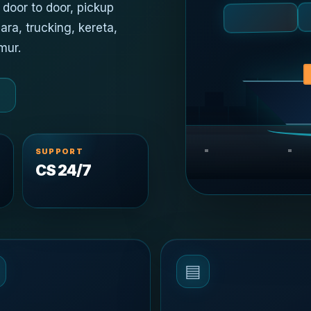
door to door, pickup
dara, trucking, kereta,
mur.
SUPPORT
CS 24/7
▤