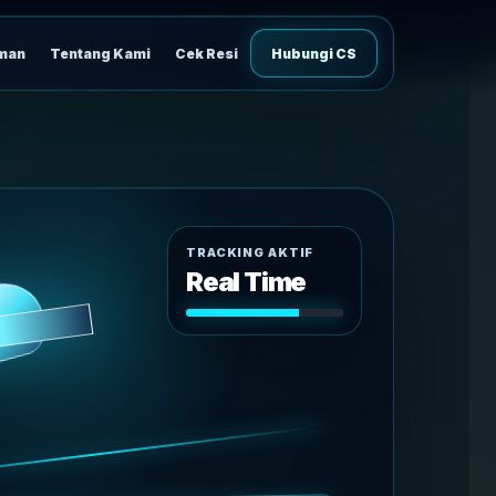
iman
Tentang Kami
Cek Resi
Hubungi CS
TRACKING AKTIF
Real Time