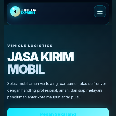
LOGISTIK
✈
EXPRESS
Cek Ongkir
Ongkir Cargo Udara
VEHICLE LOGISTICS
JASA KIRIM
Cek Ongkir Kirim Motor
MOBIL
Layanan Pengiriman
Solusi mobil aman via towing, car carrier, atau self driver
Tentang Kami
dengan handling profesional, aman, dan siap melayani
pengiriman antar kota maupun antar pulau.
Cek Resi
Pesan Sekarang