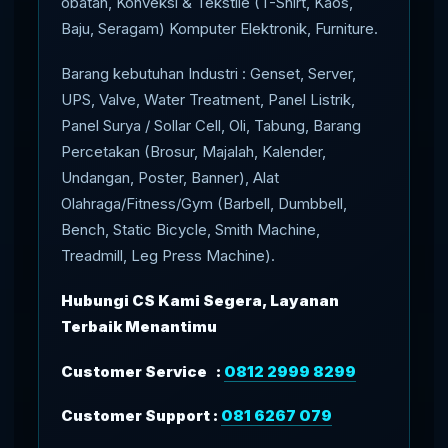
obatan, Konveksi & Tekstile (T-Shirt, Kaos,
Baju, Seragam) Komputer Elektronik, Furniture.
Barang kebutuhan Industri : Genset, Server,
UPS, Valve, Water Treatment, Panel Listrik,
Panel Surya / Sollar Cell, Oli, Tabung, Barang
Percetakan (Brosur, Majalah, Kalender,
Undangan, Poster, Banner), Alat
Olahraga/Fitness/Gym (Barbell, Dumbbell,
Bench, Static Bicycle, Smith Machine,
Treadmill, Leg Press Machine).
Hubungi CS Kami Segera, Layanan
Terbaik Menantimu
Customer Service :
0812 2999 8299
Customer Support :
081 6267 079