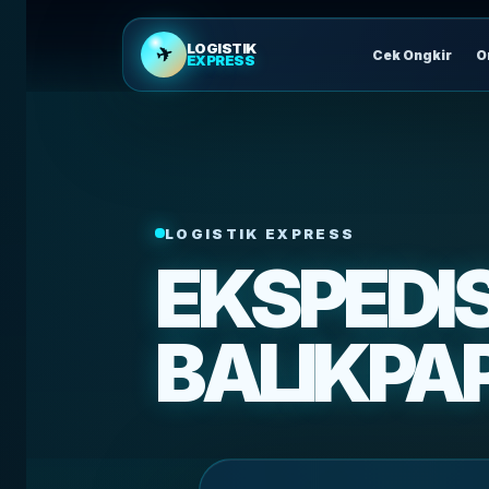
LOGISTIK
✈
Cek Ongkir
O
EXPRESS
LOGISTIK EXPRESS
EKSPEDI
BALIKPA