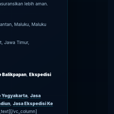
asuransikan lebih aman.
imantan, Maluku, Maluku
t, Jawa Timur,
e Balikpapan
,
Ekspedisi
e Yogyakarta
,
Jasa
adiun
,
Jasa Ekspedisi Ke
text][/vc_column]