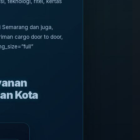
 teknologi, ritel, kertas
di Semarang dan juga,
riman cargo door to door,
g_size=”full”
yanan
uan Kota