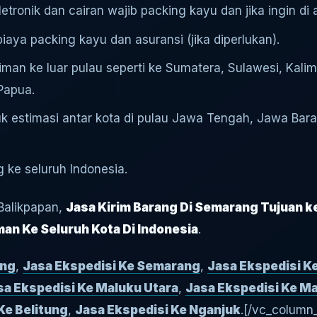
tronik dan cairan wajib packing kayu dan jika ingin di 
aya packing kayu dan asuransi (jika diperlukan).
riman ke luar pulau seperti ke Sumatera, Sulawesi, Kal
Papua.
uk estimasi antar kota di pulau Jawa Tengah, Jawa Bara
 ke seluruh Indonesia.
Balikpapan,
Jasa Kirim Barang Di Semarang Tujuan k
an Ke Seluruh Kota Di Indonesia
.
ung
,
Jasa Ekspedisi Ke Semarang
,
Jasa Ekspedisi K
sa Ekspedisi Ke Maluku Utara
,
Jasa Ekspedisi Ke M
Ke Belitung
,
Jasa Ekspedisi Ke Nganjuk
.
[/vc_column_