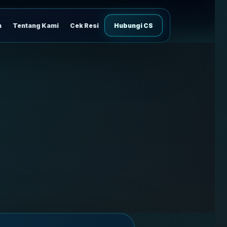
n
Tentang Kami
Cek Resi
Hubungi CS