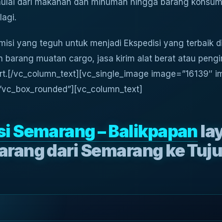
mulai dari makanan dan minuman hingga barang konsumsi,
agi.
 misi yang teguh untuk menjadi Ekspedisi yang terbaik 
n barang muatan cargo, jasa kirim alat berat atau pengi
rt.
[/vc_column_text][vc_single_image image=”16139″ im
=”vc_box_rounded”][vc_column_text]
si Semarang – Balikpapan
la
arang dari Semarang ke Tuj