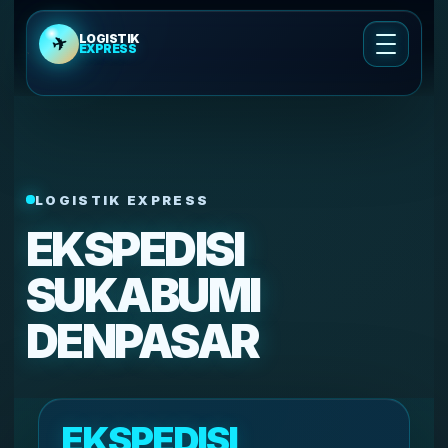
LOGISTIK
✈
EXPRESS
Cek Ongkir
Ongkir Cargo Udara
LOGISTIK EXPRESS
Cek Ongkir Kirim Motor
EKSPEDISI
Layanan Pengiriman
SUKABUMI
DENPASAR
Tentang Kami
Cek Resi
EKSPEDISI