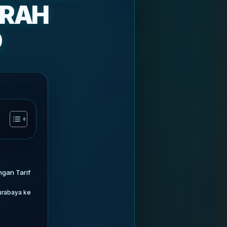
URAH
O
gan Tarif
urabaya ke