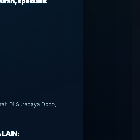
rah, spesialis
urah Di Surabaya Dobo,
 LAIN: