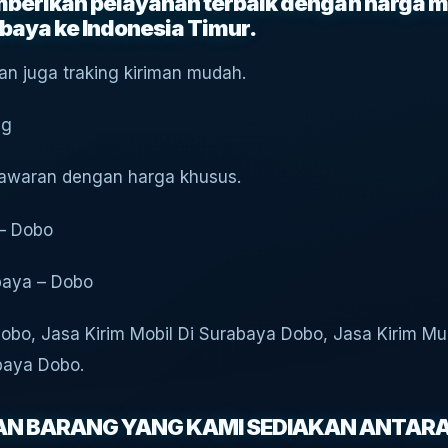
berikan pelayanan terbaik dengan harga mu
baya ke Indonesia Timur.
an juga traking kiriman mudah.
ng
enawaran dengan harga khusus.
 – Dobo
abaya – Dobo
obo, Jasa Kirim Mobil Di Surabaya Dobo, Jasa Kirim M
baya Dobo.
MAN BARANG YANG KAMI SEDIAKAN ANTARA