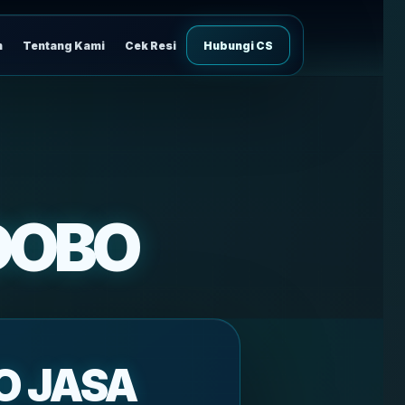
n
Tentang Kami
Cek Resi
Hubungi CS
DOBO
O JASA